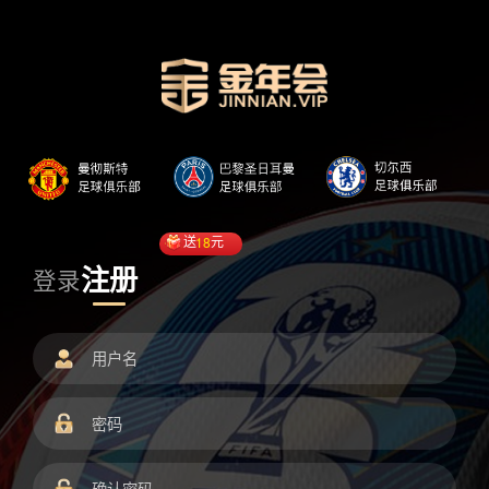
送
18
元
注册
登录